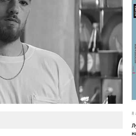
8 
Л
н