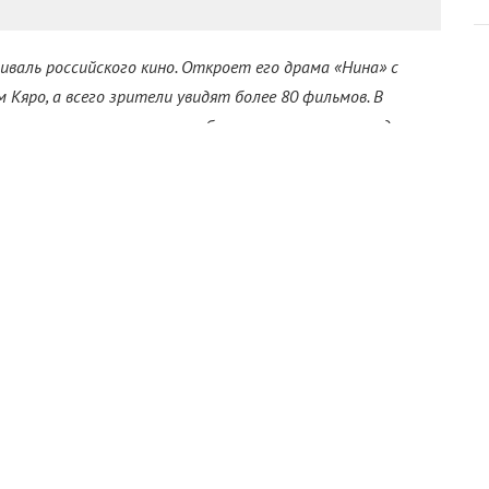
иваль российского кино. Откроет его драма «Нина» с
 Кяро, а всего
зрители увидят более 80 фильмов. В
 изучил его
программу
и выбрал самые яркие и ожидаемые
е и даже один сериальный. Подробнее – в нашем гиде.
сьминог»
 игрового кино