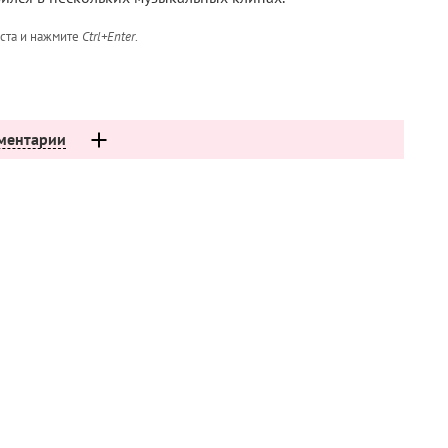
кста и нажмите
Ctrl+Enter
.
ментарии