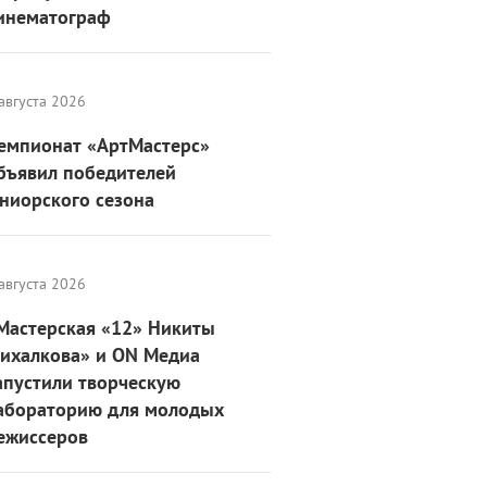
инематограф
августа 2026
емпионат «АртМастерс»
бъявил победителей
ниорского сезона
августа 2026
Мастерская «12» Никиты
ихалкова» и ON Медиа
апустили творческую
абораторию для молодых
ежиссеров