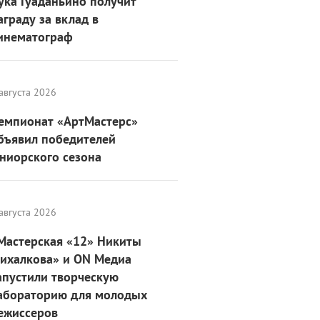
ука Гуаданьино получит
аграду за вклад в
инематограф
августа 2026
емпионат «АртМастерс»
бъявил победителей
ниорского сезона
августа 2026
Мастерская «12» Никиты
ихалкова» и ON Медиа
апустили творческую
абораторию для молодых
ежиссеров