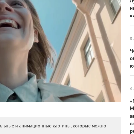
Л
н
к
8 
Ч
о
ю
6 
«
М
з
л
тальные и анимационные картины, которые можно
р