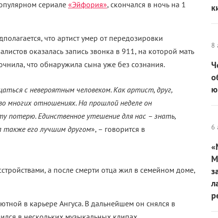
 популярном сериале
«Эйфория»
, скончался в ночь на 1
к
дполагается, что артист умер от передозировки
8 
истов оказалась запись звонка в 911, на которой мать
очнила, что обнаружила сына уже без сознания.
Ч
о
ю
ться с невероятным человеком. Как артист, друг,
 во многих отношениях. На прошлой неделе он
ту потерю. Единственное утешение для нас – знать,
6 
ыл также его лучшим другом
», – говорится в
«
М
стройствами, а после смерти отца жил в семейном доме,
з
л
р
тной в карьере Ангуса. В дальнейшем он снялся в
ился в нескольких музыкальных клипах.