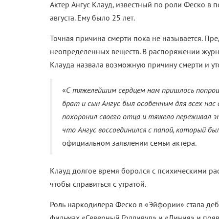
Актер Ангус Клауд, известный по роли Феско в
августа. Ему было 25 лет.
Точная причина смерти пока не называется. Пре
неопределенных веществ. В распоряжении журнал
Клауда назвала возможную причину смерти и ут
«
С тяжелейшим сердцем нам пришлось попроща
брат и сын Ангус был особенным для всех нас
похоронил своего отца и тяжело переживал э
что Ангус воссоединился с папой, который б
официальном заявлении семьи актера.
Клауд долгое время боролся с психическими рас
чтобы справиться с утратой.
Роль наркодилера Феско в «Эйфории» стала дебю
фильмах «Северный Голливуд» и «Линия» и появ