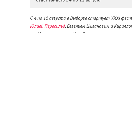
С 4 по 11 августа в Выборге стартует XXXI фест
Юлией Пересильд
, Евгением Цыгановым и Кириллом
преддверии смотра «КиноРепортер» внимательно
проекты – игровые, документальные, анимационны
«О
Конкурс