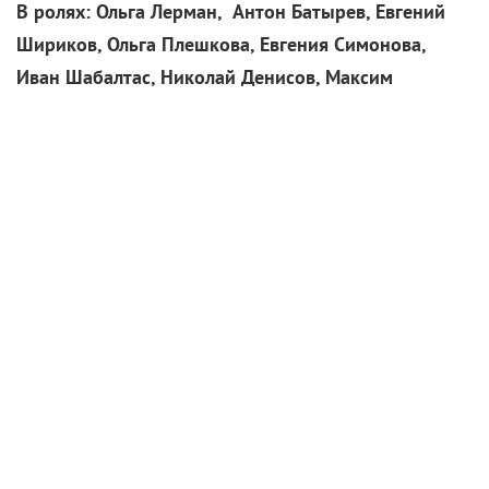
В ролях: Ольга Лерман, Антон Батырев, Евгений
Шириков, Ольга Плешкова, Евгения Симонова,
Иван Шабалтас, Николай Денисов, Максим
Битюков, Юрий Шлыков, Сергей Савлук, Елена
Радевич, Александра Никифорова, Иван Рыжиков,
Анна Соловейчик
Женщина-сыщик со времен мисс Марпл смотрится
увлекательно, а уж если действие происходит в XIX
веке… Компания
Star Media
(при участии
киностудии
«БУМЕРАНГ»
) создала проект в
стилистике именно английских детективов, а
главной героиней стала 28-летняя Лариса
Кирсанова. Сериал позиционируется как приквел
мистического проекта
«Анна-детектив»
, ведь сняты
оба телепродукта одной и той же командой (автор