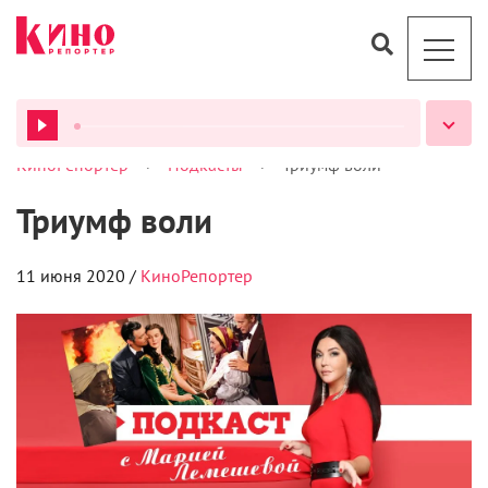
>
>
КиноРепортер
Подкасты
Триумф воли
ВСЕ ПОДКАСТЫ
Триумф воли
11 июня 2020 /
КиноРепортер