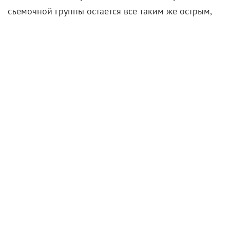
съемочной группы остается все таким же острым,
как и весной. Создаются целые комитеты по
безопасности и предпринимается
множество
ухищрений
, призванных исключить опасность
заражения.
«Это огромная проблема. В истории кино
много случаев, когда съемки прерывались из-за
урагана или смерти актера, но нет никакого
руководства, что делать во время пандемии»,
— отмечает продюсер «Несломленного» Мэтт
Баэр.