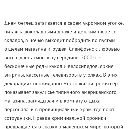
даже жена отворачивается от неисправимого
романтика с криминальным уклоном.
На этом история не заканчивается – скорее делает
тональный поворот. Обладая феноменальной
наблюдательностью (армейский друг называет это
его «суперспособностью»), Джеффри
разрабатывает хитрый план побега и вскоре
оказывается на свободе. Теперь перед ним встает
новая задача: переждать несколько месяцев, пока
приятель не достанет фальшивые документы для
бегства за границу. Лучшее убежище герой находит
в магазине игрушек. Забравшись под крышу
гипермаркета, он обустраивает тайное жилище
прямо между стенами торгового зала.