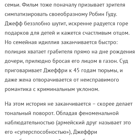
троих детей, но в мирное время его навыки никому
не нужны. Однажды, не сумев подарить дочке
желанный велосипед, Джеффри решается на
радикальный шаг. Он начинает проникать через
крыши в рестораны быстрого питания и опустошать
их кассы – вежливо, без насилия, заботливо
укутывая сотрудников в куртки перед тем, как
запереть в холодильнике.