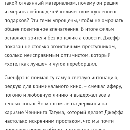
«байопикам без злодеев», где реальные
преступники предстают в максимально мягком,
человеческом облике. Сиенфрэнс откровенно
романтизирует своего героя. Даже сам Ченнинг
Татум с его открытой улыбкой и простодушием как
бы говорит: посмотрите, этот парень никому не
хотел зла. Проблема в том, что фильм почти не
задается вопросом – почему он совершил все эти
«плохие поступки».