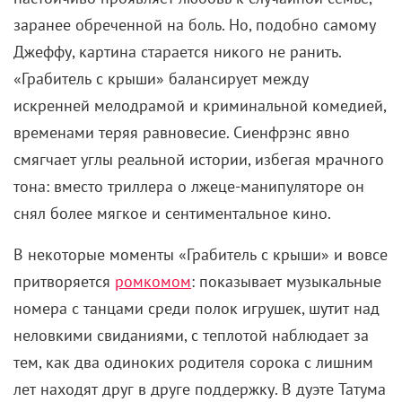
продавщица Ли (Кирстен Данст) – одинокая мать
двоих детей. Герой видит, как Ли поет в церковном
хоре по выходным, как тащит на работу младшую
дочку, которую не с кем оставить. В конце концов
Джеффри решает нарушить конспирацию и
познакомиться поближе.