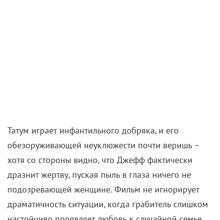
бесконечные ряды кукол и велосипедов, яркие
витрины, кассетные телевизоры в уголках. В этих
декорациях неожиданно много жизни: режиссер
показывает закулисье типичного американского
магазина, заглядывая и в комнату отдыха
персонала, и в провинциальный храм, где поют
сотрудники. Правда криминальной хроники
превращается в сказку о маленьком мире, который
можно назвать домом даже среди безликих
торговых точек.
Поселившись на складе, Джефф не удерживается от
вмешательства в чужие судьбы. Он месяцами
подглядывает за сотрудниками через детские
радионяни и постепенно привязывается к их
маленькому сообществу. Особенно его трогает