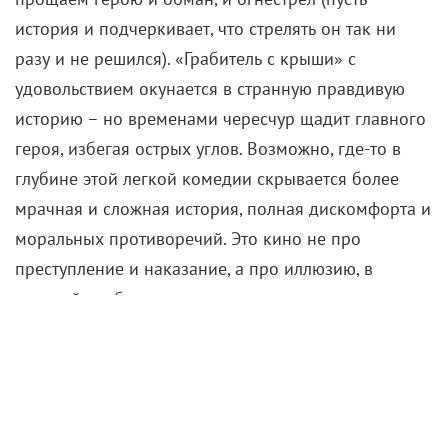
Финальное прозрение героя – мол, семье были
нужны не деньги, а его внимание – звучит
правильно, но слишком прямолинейно. Сценарий
не исследует проблему глубже: откуда у ветерана
такой отчаянный материализм, почему он решил
измерять любовь детей количеством купленных
подарков? Эти темы упрощены, чтобы не омрачать
общее позитивное впечатление. В итоге фильм
оставляет зрителя без конфликта совести. Джефф
показан не столько эгоистичным преступником,
сколько неисправимым оптимистом, который
«хотел как лучше» и чуток переборщил.