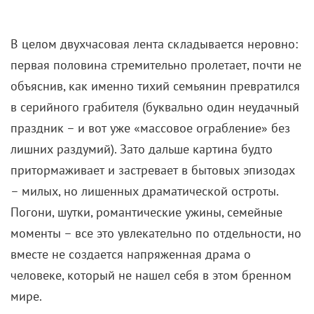
снял более мягкое и сентиментальное кино.
В некоторые моменты «Грабитель с крыши» и вовсе
притворяется
ромкомом
: показывает музыкальные
номера с танцами среди полок игрушек, шутит над
неловкими свиданиями, с теплотой наблюдает за
тем, как два одиноких родителя сорока с лишним
лет находят друг в друге поддержку. В дуэте Татума
и Данст действительно чувствуется химия – редкий
случай, когда на экране влюбляются не юные
красавчики, а взрослые люди с багажом проблем.
Но вскоре фильм вновь напоминает, что перед
нами все же криминал, а не рождественская сказка.
Скрываясь от полиции, Джефф вынужден снова
идти на риск.