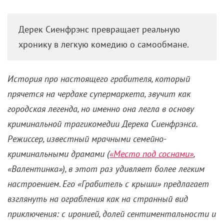
«Грабитель с крыши»:
Ченнинг Татум грабит
McDonald’s, чтобы купить
велосипед
13 октября 2025 /
Ярослав Кандыба