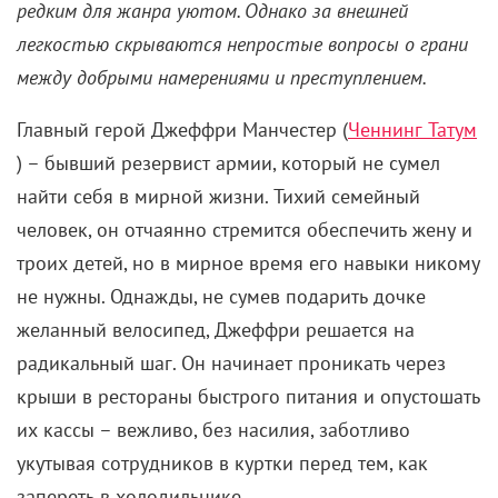
Дерек Сиенфрэнс превращает реальную
хронику в легкую комедию о самообмане.
История про настоящего грабителя, который
прячется на чердаке супермаркета, звучит как
городская легенда, но именно она легла в основу