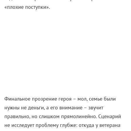
притормаживает и застревает в бытовых эпизодах
– милых, но лишенных драматической остроты.
Погони, шутки, романтические ужины, семейные
моменты – все это увлекательно по отдельности, но
вместе не создается напряженная драма о
человеке, который не нашел себя в этом бренном
мире.
Визуально картина старательно играет на
ностальгии по началу
2000-х
– громоздкие
телевизоры, кассетные магнитофоны, даже
старенькая будка Blockbuster Video мелькает в
кадре. Все это придает ленте старомодный шарм,
словно смотрим кассету из юности. Но по духу
«Грабитель с крыши» ближе к современным