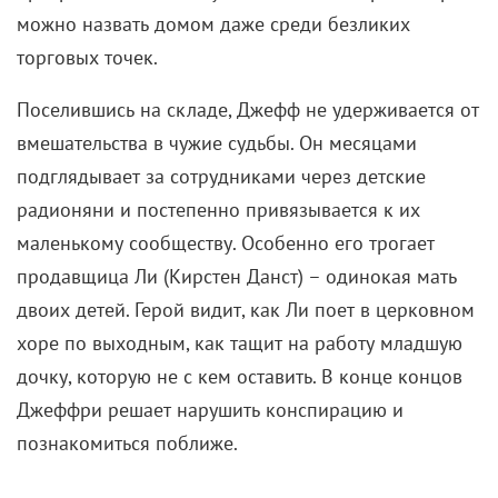
Днем беглец затаивается в своем укромном уголке,
питаясь шоколадными драже и детским пюре со
складов, а ночью выходит побродить по пустым
отделам магазина игрушек. Сиенфрэнс с любовью
воссоздает атмосферу середины 2000-х –