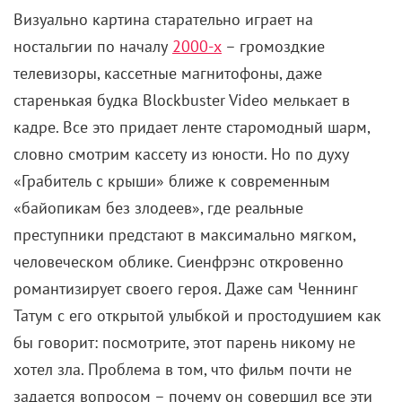
В целом двухчасовая лента складывается неровно:
первая половина стремительно пролетает, почти не
объяснив, как именно тихий семьянин превратился
в серийного грабителя (буквально один неудачный
праздник – и вот уже «массовое ограбление» без
лишних раздумий). Зато дальше картина будто