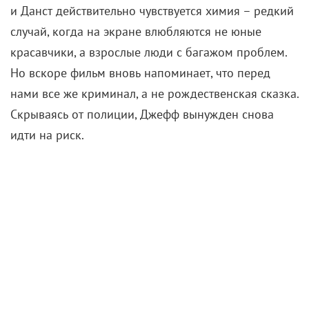
Татум играет инфантильного добряка, и его
обезоруживающей неуклюжести почти веришь –
хотя со стороны видно, что Джефф фактически
дразнит жертву, пуская пыль в глаза ничего не
подозревающей женщине. Фильм не игнорирует
драматичность ситуации, когда грабитель слишком
настойчиво проявляет любовь к случайной семье,
заранее обреченной на боль. Но, подобно самому
Джеффу, картина старается никого не ранить.
«Грабитель с крыши» балансирует между
искренней мелодрамой и криминальной комедией,
временами теряя равновесие. Сиенфрэнс явно
смягчает углы реальной истории, избегая мрачного
тона: вместо триллера о лжеце-манипуляторе он