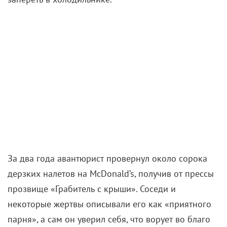
криминальной трагикомедии Дерека Сиенфрэнса.
Режиссер, известный мрачными семейно-
криминальными драмами (
«Место под соснами»
,
«Валентинка»), в этот раз удивляет более легким
настроением. Его «Грабитель с крыши» предлагает
взглянуть на ограбления как на странный вид
приключения: с иронией, долей сентиментальности и
редким для жанра уютом. Однако за внешней
легкостью скрываются непростые вопросы о грани
между добрыми намерениями и преступлением.
Главный герой Джеффри Манчестер (
Ченнинг Татум
) – бывший резервист армии, который не сумел
найти себя в мирной жизни. Тихий семейный
человек, он отчаянно стремится обеспечить жену и