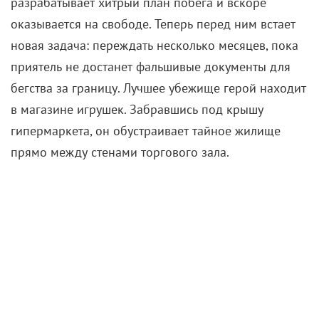
За два года авантюрист провернул около сорока
дерзких налетов на McDonald’s, получив от прессы
прозвище «Грабитель с крыши». Соседи и
некоторые жертвы описывали его как «приятного
парня», а сам он уверил себя, что ворует во благо
семьи. Фильм тоже поначалу призывает зрителя
симпатизировать своеобразному Робин Гуду.
Джефф беззлобно шутит, искренне радуется горе
подарков для детей и кажется счастливым отцом.
Но семейная идиллия заканчивается быстро:
полиция хватает грабителя прямо на дне рождения
дочери, прилюдно бросая его лицом в газон. Суд
приговаривает Джеффри к 45 годам тюрьмы, и