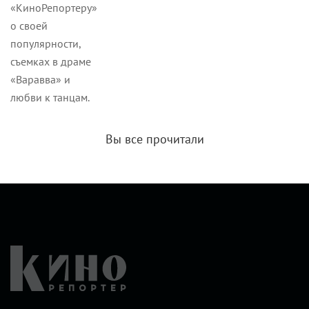
«КиноРепортеру»
о своей
популярности,
съемках в драме
«Варавва» и
любви к танцам.
Вы все прочитали