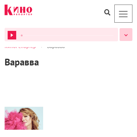
>
КиноРепортер
Варавва
ВСЕ ПОДКАСТЫ
Варавва
Интервью