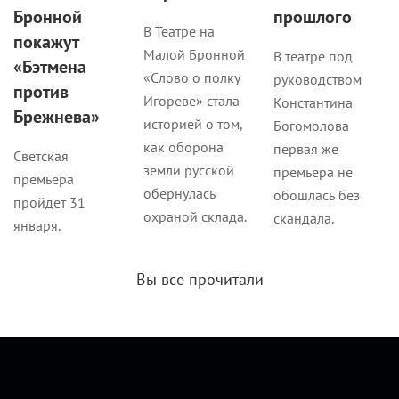
Бронной
прошлого
В Театре на
покажут
Малой Бронной
В театре под
«Бэтмена
«Слово о полку
руководством
против
Игореве» стала
Константина
Брежнева»
историей о том,
Богомолова
как оборона
первая же
Светская
земли русской
премьера не
премьера
обернулась
обошлась без
пройдет 31
охраной склада.
скандала.
января.
Вы все прочитали