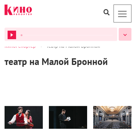
>
КиноРепортер
театр на Малой Бронной
ВСЕ ПОДКАСТЫ
театр на Малой Бронной
Рецензии
Театр
Новости