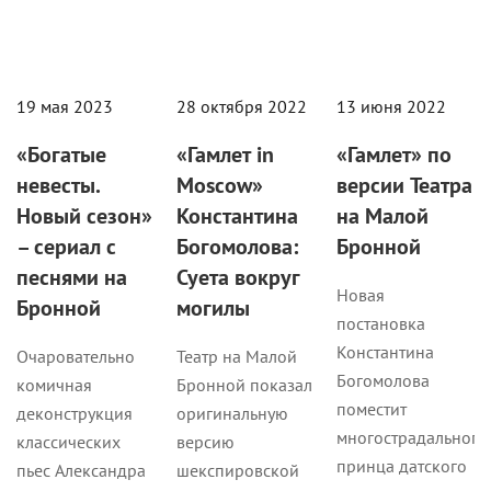
19 мая 2023
28 октября 2022
13 июня 2022
«Богатые
«Гамлет in
«Гамлет» по
невесты.
Moscow»
версии Театра
Новый сезон»
Константина
на Малой
– сериал с
Богомолова:
Бронной
песнями на
Суета вокруг
Новая
Бронной
могилы
постановка
Константина
Очаровательно
Театр на Малой
Богомолова
комичная
Бронной показал
поместит
деконструкция
оригинальную
многострадального
классических
версию
принца датского
пьес Александра
шекспировской