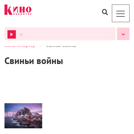
>
КиноРепортер
Свиньи войны
ВСЕ ПОДКАСТЫ
Свиньи войны
Статьи