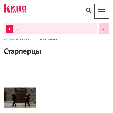
>
КиноРепортер
Старперцы
ВСЕ ПОДКАСТЫ
Старперцы
Статьи