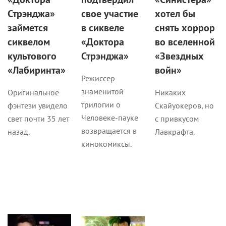
Стрэнджа»
свое участие
хотел бы
займется
в сиквеле
снять хоррор
сиквелом
«Доктора
во вселенной
культового
Стрэнджа»
«Звездных
«Лабиринта»
войн»
Режиссер
знаменитой
Оригинальное
Никаких
трилогии о
фэнтези увидело
Скайуокеров, но
Человеке-пауке
свет почти 35 лет
с привкусом
возвращается в
назад.
Лавкрафта.
кинокомиксы.
Кино
Новости