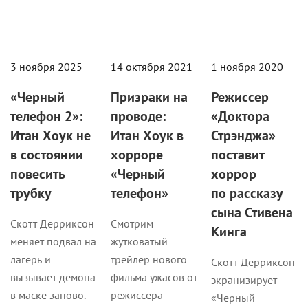
3 ноября 2025
14 октября 2021
1 ноября 2020
«Черный
Призраки на
Режиссер
телефон 2»:
проводе:
«Доктора
Итан Хоук не
Итан Хоук в
Стрэнджа»
в состоянии
хорроре
поставит
повесить
«Черный
хоррор
трубку
телефон»
по рассказу
сына Стивена
Скотт Дерриксон
Смотрим
Кинга
меняет подвал на
жутковатый
лагерь и
трейлер нового
Скотт Дерриксон
вызывает демона
фильма ужасов от
экранизирует
в маске заново.
режиссера
«Черный