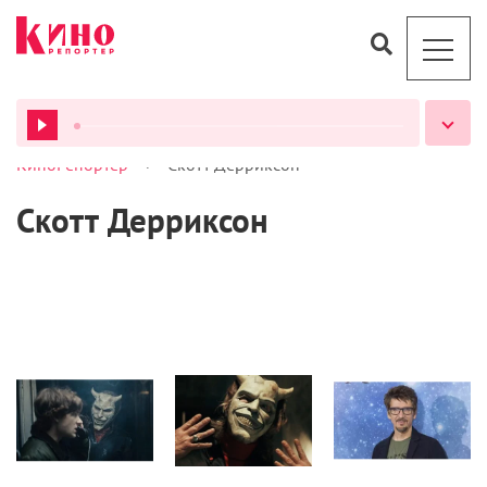
>
КиноРепортер
Скотт Дерриксон
ВСЕ ПОДКАСТЫ
Скотт Дерриксон
Кино
Кино
Кино