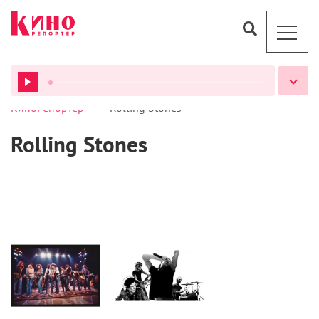
>
КиноРепортер
Rolling Stones
ВСЕ ПОДКАСТЫ
Rolling Stones
Статьи
Статьи