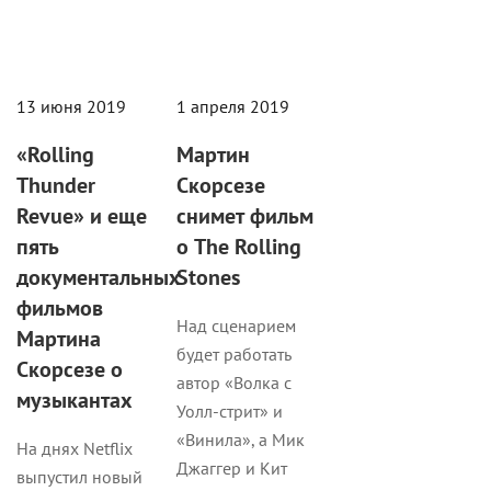
13 июня 2019
1 апреля 2019
«Rolling
Мартин
Thunder
Скорсезе
Revue» и еще
снимет фильм
пять
о The Rolling
документальных
Stones
фильмов
Над сценарием
Мартина
будет работать
Скорсезе о
автор «Волка с
музыкантах
Уолл-стрит» и
«Винила», а Мик
На днях Netflix
Джаггер и Кит
выпустил новый