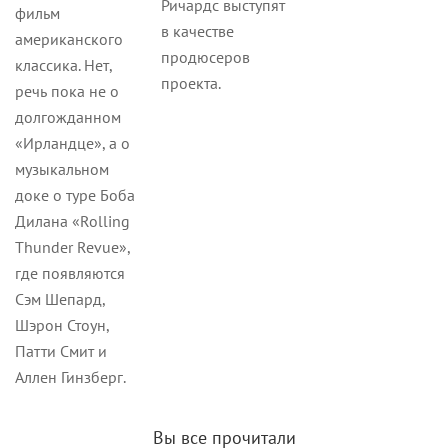
Ричардс выступят
фильм
в качестве
американского
продюсеров
классика. Нет,
проекта.
речь пока не о
долгожданном
«Ирландце», а о
музыкальном
доке о туре Боба
Дилана «Rolling
Thunder Revue»,
где появляются
Сэм Шепард,
Шэрон Стоун,
Патти Смит и
Аллен Гинзберг.
Вы все прочитали