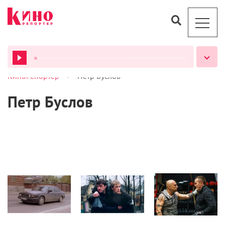
>
КиноРепортер
Петр Буслов
ВСЕ ПОДКАСТЫ
Петр Буслов
Кино
Кино
Кино