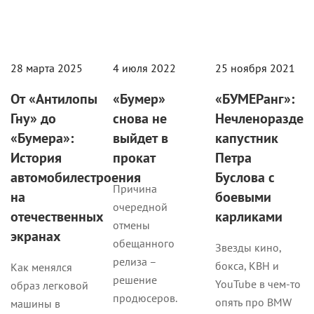
28 марта 2025
4 июля 2022
25 ноября 2021
От «Антилопы
«Бумер»
«БУМЕРанг»:
Гну» до
снова не
Нечленораздел
«Бумера»:
выйдет в
капустник
История
прокат
Петра
автомобилестроения
Буслова с
Причина
на
боевыми
очередной
отечественных
карликами
отмены
экранах
обещанного
Звезды кино,
релиза –
бокса, КВН и
Как менялся
решение
YouTube в чем-то
образ легковой
продюсеров.
опять про BMW
машины в