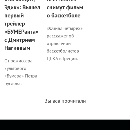
Эдик»: Вышел
снимут фильм
первый
о баскетболе
трейлер
«Финал четырех»
«БУМЕРанга»
расскажет об
с Дмитрием
отравлении
Нагиевым
баскетболистов
ЦСКА в Греции.
От режиссера
культового
«Бумера» Петра
Буслова.
Вы все прочитали