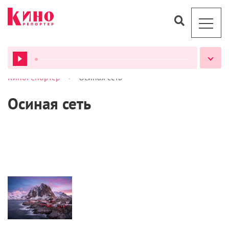
>
КиноРепортер
Осиная сеть
ВСЕ ПОДКАСТЫ
Осиная сеть
Статьи