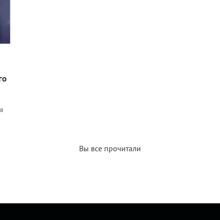
го
в
Вы все прочитали