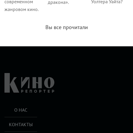
современном
Уолтера Уайта?
дракона».
жанровом кино.
Вы все прочитали
О НАС
КОНТАКТЫ