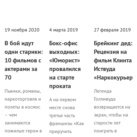
19 ноября 2020
4 марта 2019
27 февраля 2019
В бой идут
Бокс-офис
Брейкинг дед:
одни старики:
выходных:
Рецензия на
10 фильмов с
«Юморист»
фильм Клинта
актерами за
провалился
Иствуда
70
на старте
«Наркокурьер»
проката
Пьянки, романы,
Легенда
наркоторговля и
Голливуда
А на первом
полеты в космос
возвращается на
месте снова
– чем
экран, чтобы на
третья часть
занимаются
старости лет
франшизы «Как
пожилые герои в
поиграть в
приручить