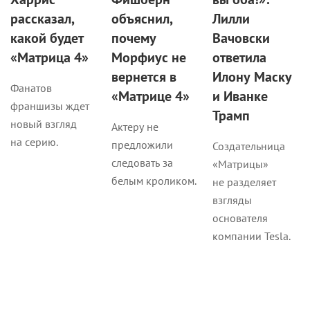
рассказал,
объяснил,
Лилли
какой будет
почему
Вачовски
«Матрица 4»
Морфиус не
ответила
вернется в
Илону Маску
Фанатов
«Матрице 4»
и Иванке
франшизы ждет
Трамп
новый взгляд
Актеру не
на серию.
предложили
Создательница
следовать за
«Матрицы»
белым кроликом.
не разделяет
взгляды
основателя
компании Tesla.
Кино
Кино
Кино