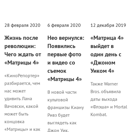
28 февраля 2020
6 февраля 2020
12 декабря 2019
Жизнь после
Нео вернулся:
«Матрица 4»
революции:
Появились
выйдет в
Чего ждать от
первые фото
один день с
«Матрицы 4»
и видео со
«Джоном
съемок
Уиком 4»
«КиноРепортер»
«Матрицы 4»
разбирается, чем
Также Warner
нас может
Bros. объявила
В новой части
удивить Лана
даты выхода
культовой
Вачовски, какой
«Флэша» и Mortal
франшизы Киану
может быть
Kombat.
Ривз будет
концовка
выглядеть как
«Матрицы» и как
Джон Уик.