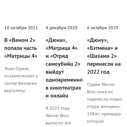
10 октября 2021
4 декабря 2020
6 октября 2020
В «Веном 2»
«Дюна»,
«Дюну»,
попала часть
«Матрица 4»
«Бэтмена» и
«Матрицы 4»
и «Отряд
«Шазама 2»
самоубийц 2»
перенесли на
Энди Серкис
выйдут
2022 год
позаимствовал у
одновременно
сестер Вачовски
Студия Warner
в кинотеатрах
вертолеты.
Bros. пока не
и онлайн
перенесла только
«Чудо-женщину:
В 2021 году
1984», премьера
Warner Bros.
которой
выпустит все