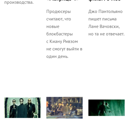
производства.
Продюсеры
Джо Пантольяно
считают, что
пишет письма
новые
Лане Вачовски,
блокбастеры
но та не отвечает.
с Киану Ривзом
не смогут выйти в
один день.
Кино
Кино
Кино