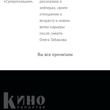
«Суперпозиция».
рассказала о
хейтерах, своем
отношении к
возрасту и новом
витке карьеры
после смерти
Олега Табакова.
Вы все прочитали