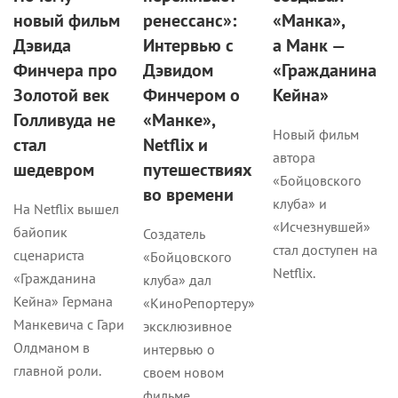
новый фильм
ренессанс»:
«Манка»,
Дэвида
Интервью с
а Манк —
Финчера про
Дэвидом
«Гражданина
Золотой век
Финчером о
Кейна»
Голливуда не
«Манке»,
Новый фильм
стал
Netflix и
автора
шедевром
путешествиях
«Бойцовского
во времени
клуба» и
На Netflix вышел
«Исчезнувшей»
байопик
Создатель
стал доступен на
сценариста
«Бойцовского
Netflix.
«Гражданина
клуба» дал
Кейна» Германа
«КиноРепортеру»
Манкевича с Гари
эксклюзивное
Олдманом в
интервью о
главной роли.
своем новом
фильме.