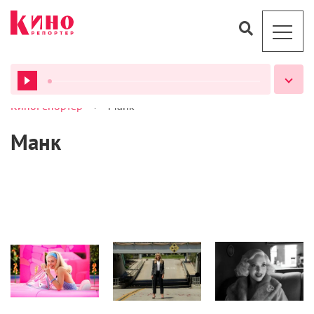
>
КиноРепортер
Манк
ВСЕ ПОДКАСТЫ
Манк
Журнал
Кино
Кино