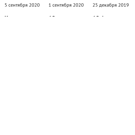
5 сентября 2020
1 сентября 2020
25 декабря 2019
К годовщине
10 самых
10 фильмов
«Гражданина
ожидаемых
известных
Кейна»
фильмов
режиссеров,
появились
Netflix,
которые
первые
которые
нельзя
кадры
могут
пропустить
«Манка»
получить
в 2020 году
Дэвида
«Оскара»
Новые работы
Финчера
представят
Последняя роль
Финчер, Нолан,
Чедвика
Фильм о
Верховен,
Боузмана,
создании одного
Спилберг
возвращение на
из лучших
и другие
экраны Софи
сценариев в
киногиганты.
Лорен и
мировой