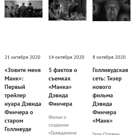
21 октября 2020
14 октября 2020
8 октября 2020
«Зовите меня
5 фактов о
Голливудская
Манк»:
съемках
сеть: Тизер
Первый
«Манка»
нового
трейлер
Дэвида
фильма
нуара Дэвида
Финчера
Дэвида
Финчера о
Финчера
Фильм о
старом
«Манк»
создании
Голливуде
«Гражданина
Гари Олдман