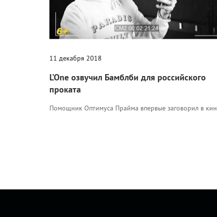
11 декабря 2018
L’One озвучил Бамблби для российского
проката
Помощник Оптимуса Прайма впервые заговорил в кин