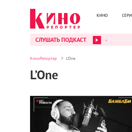
КИНО
СЕР
СЛУШАТЬ ПОДКАСТ
>
КиноРепортер
L'One
L’One
Новости