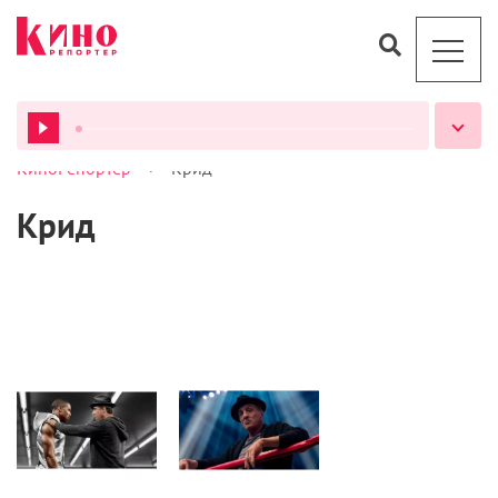
>
КиноРепортер
Крид
ВСЕ ПОДКАСТЫ
Крид
Кино
Статьи