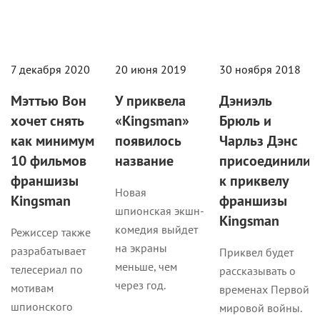
7 декабря 2020
20 июня 2019
30 ноября 2018
Мэттью Вон
У приквела
Дэниэль
хочет снять
«Kingsman»
Брюль и
как минимум
появилось
Чарльз Дэнс
10 фильмов
название
присоединилис
франшизы
к приквелу
Новая
Kingsman
франшизы
шпионская экшн-
Kingsman
комедия выйдет
Режиссер также
на экраны
разрабатывает
Приквел будет
меньше, чем
телесериал по
рассказывать о
через год.
мотивам
временах Первой
шпионского
мировой войны.