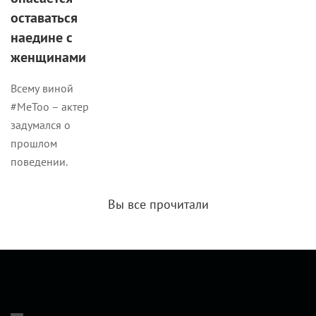
оставаться
наедине с
женщинами
Всему виной
#MeToo – актер
задумался о
прошлом
поведении.
Вы все прочитали