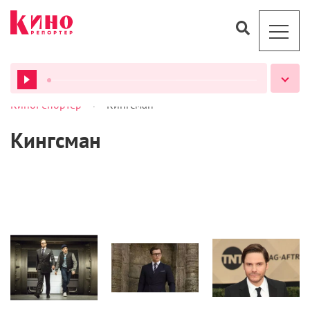
>
КиноРепортер
Кингсман
ВСЕ ПОДКАСТЫ
Кингсман
Кино
Статьи
Новости