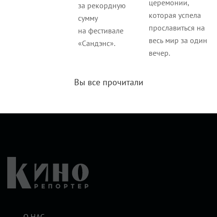
церемонии,
за рекордную
которая успела
сумму
прославиться на
на фестивале
весь мир за один
«Сандэнс».
вечер.
Вы все прочитали
О НАС