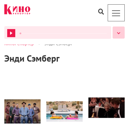
>
КиноРепортер
Энди Сэмберг
ВСЕ ПОДКАСТЫ
Энди Сэмберг
Кино
Кино
Статьи