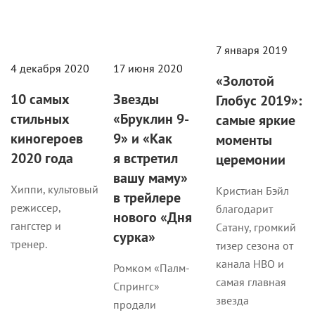
7 января 2019
4 декабря 2020
17 июня 2020
«Золотой
10 самых
Звезды
Глобус 2019»:
стильных
«Бруклин 9-
самые яркие
киногероев
9» и «Как
моменты
2020 года
я встретил
церемонии
вашу маму»
Хиппи, культовый
Кристиан Бэйл
в трейлере
режиссер,
благодарит
нового «Дня
гангстер и
Сатану, громкий
сурка»
тренер.
тизер сезона от
канала НВО и
Ромком «Палм-
самая главная
Спрингс»
звезда
продали