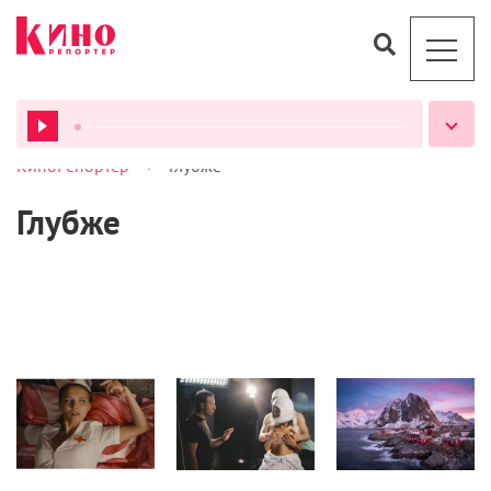
>
КиноРепортер
Глубже
ВСЕ ПОДКАСТЫ
Глубже
Кино
Кино
Статьи