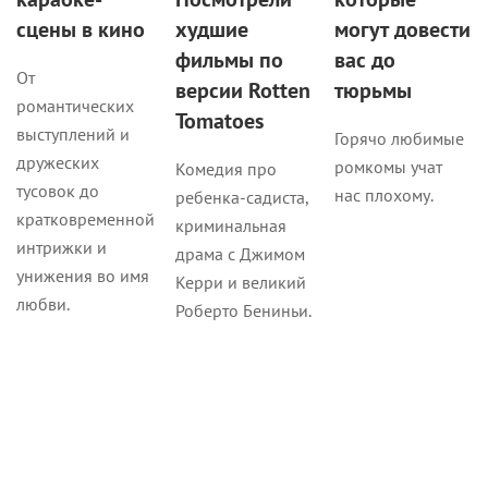
сцены в кино
худшие
могут довести
фильмы по
вас до
От
версии Rotten
тюрьмы
романтических
Tomatoes
выступлений и
Горячо любимые
дружеских
ромкомы учат
Комедия про
тусовок до
нас плохому.
ребенка-садиста,
кратковременной
криминальная
интрижки и
драма с Джимом
унижения во имя
Керри и великий
любви.
Роберто Бениньи.
Кино
Кино
Кино