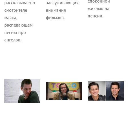
спокойной
рассказывает о
заслуживающих
жизнью на
смотрителе
внимания
пенсии.
маяка,
фильмов.
распевающем
песню про
ангелов.
Статьи
Новости
Культура