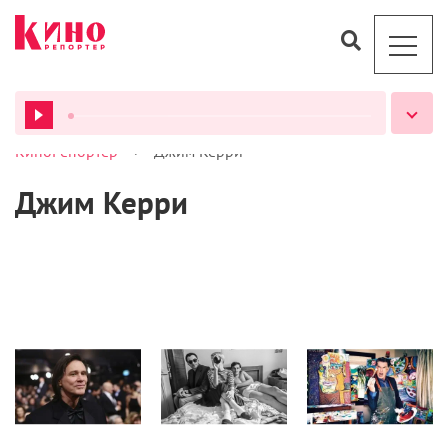
>
КиноРепортер
Джим Керри
ВСЕ ПОДКАСТЫ
Джим Керри
Кино
Новости
Кино