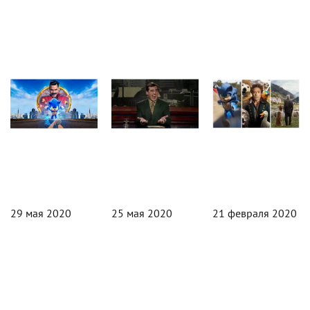
Кино
Кино
Кино
29 мая 2020
25 мая 2020
21 февраля 2020
«Соник в
«Джим Керри
Еж Эйса
кино»
поджег мне
Вентуры, пес
обзаведется
голову и
Хана Соло и
сиквелом
разбил нос»:
зоопарк Тони