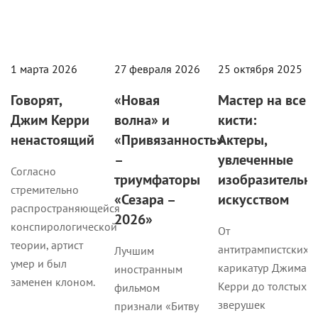
1 марта 2026
27 февраля 2026
25 октября 2025
Говорят,
«Новая
Мастер на все
Джим Керри
волна» и
кисти:
ненастоящий
«Привязанность»
Актеры,
–
увлеченные
Согласно
триумфаторы
изобразительн
стремительно
«Сезара –
искусством
распространяющейся
2026»
конспирологической
От
теории, артист
антитрампистских
Лучшим
умер и был
карикатур Джима
иностранным
заменен клоном.
Керри до толстых
фильмом
зверушек
признали «Битву