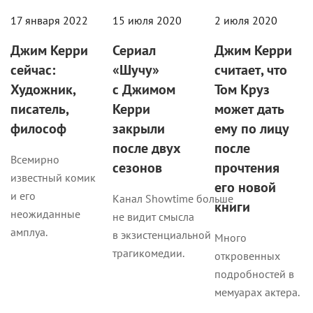
17 января 2022
15 июля 2020
2 июля 2020
Джим Керри
Сериал
Джим Керри
сейчас:
«Шучу»
считает, что
Художник,
с Джимом
Том Круз
писатель,
Керри
может дать
философ
закрыли
ему по лицу
после двух
после
Всемирно
сезонов
прочтения
известный комик
его новой
и его
Канал Showtime больше
книги
неожиданные
не видит смысла
амплуа.
в экзистенциальной
Много
трагикомедии.
откровенных
подробностей в
мемуарах актера.