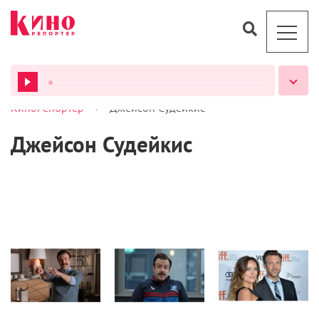
>
КиноРепортер
Джейсон Судейкис
ВСЕ ПОДКАСТЫ
Джейсон Судейкис
Сериалы
Новости
Кино