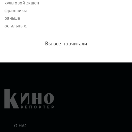
культовой экшен-
франшизы
раньше
остальных.
Вы все прочитали
О НАС