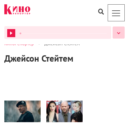
>
КиноРепортер
Джейсон Стейтем
ВСЕ ПОДКАСТЫ
Джейсон Стейтем
Культура
Новости