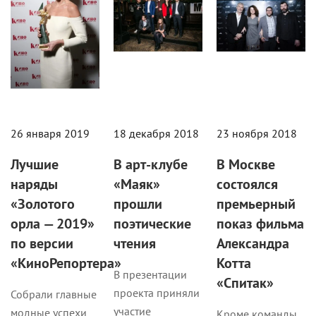
26 января 2019
18 декабря 2018
23 ноября 2018
Лучшие
В арт-клубе
В Москве
наряды
«Маяк»
состоялся
«Золотого
прошли
премьерный
орла — 2019»
поэтические
показ фильма
по версии
чтения
Александра
«КиноРепортера»
Котта
В презентации
«Спитак»
проекта приняли
Собрали главные
участие
модные успехи
Кроме команды