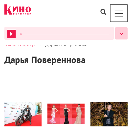
>
КиноРепортер
Дарья Повереннова
ВСЕ ПОДКАСТЫ
Дарья Повереннова
Статьи
Статьи
Статьи