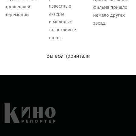
известные
прошедшей
фильма пришло
актеры
церемонии
немало других
и молодые
звезд.
талантливые
поэты.
Вы все прочитали