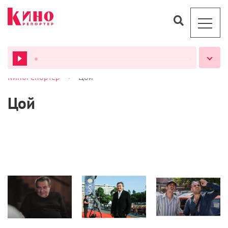
>
КиноРепортер
Цой
ВСЕ ПОДКАСТЫ
Цой
Новости
Новости
Новости