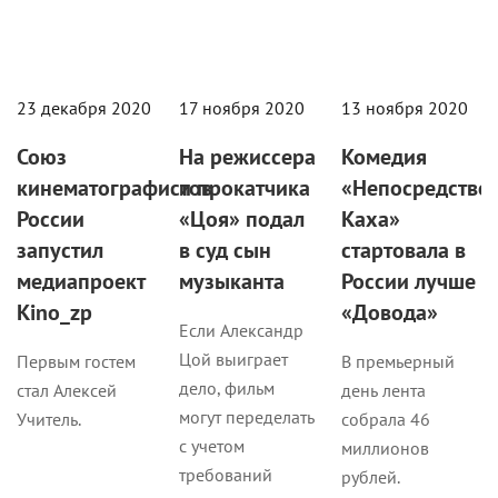
23 декабря 2020
17 ноября 2020
13 ноября 2020
Союз
На режиссера
Комедия
кинематографистов
и прокатчика
«Непосредстве
России
«Цоя» подал
Каха»
запустил
в суд сын
стартовала в
медиапроект
музыканта
России лучше
Кino_zp
«Довода»
Если Александр
Цой выиграет
Первым гостем
В премьерный
дело, фильм
стал Алексей
день лента
могут переделать
Учитель.
собрала 46
с учетом
миллионов
требований
рублей.