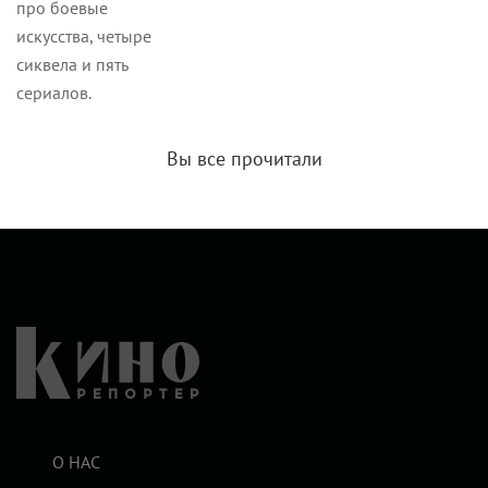
про боевые
искусства, четыре
сиквела и пять
сериалов.
Вы все прочитали
О НАС