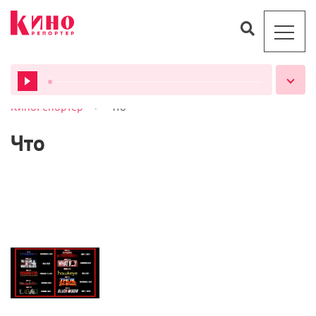
>
КиноРепортер
Что
ВСЕ ПОДКАСТЫ
Что
Статьи