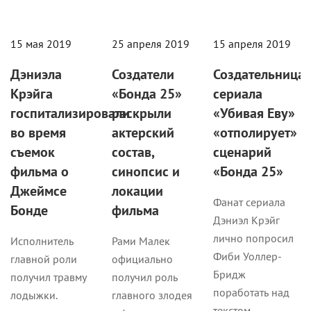
15 мая 2019
25 апреля 2019
15 апреля 2019
Дэниэла
Создатели
Создательница
Крэйга
«Бонда 25»
сериала
госпитализировали
раскрыли
«Убивая Еву»
во время
актерский
«отполирует»
съемок
состав,
сценарий
фильма о
синопсис и
«Бонда 25»
Джеймсе
локации
Фанат сериала
Бонде
фильма
Дэниэл Крэйг
лично попросил
Исполнитель
Рами Малек
Фиби Уоллер-
главной роли
официально
Бридж
получил травму
получил роль
поработать над
лодыжки.
главного злодея
текстом.