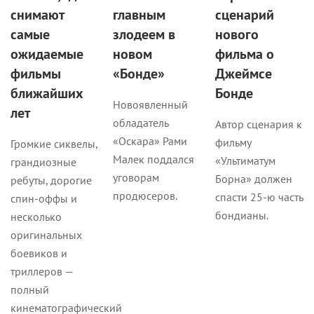
снимают
главным
сценарий
самые
злодеем в
нового
ожидаемые
новом
фильма о
фильмы
«Бонде»
Джеймсе
ближайших
Бонде
Новоявленный
лет
обладатель
Автор сценария к
«Оскара» Рами
фильму
Громкие сиквелы,
Малек поддался
«Ультиматум
грандиозные
уговорам
Борна» должен
ребуты, дорогие
продюсеров.
спасти 25-ю часть
спин-оффы и
бондианы.
несколько
оригинальных
боевиков и
триллеров —
полный
кинематографический