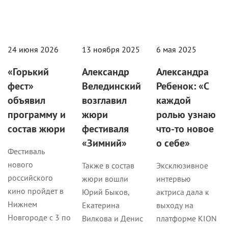
24 июня 2026
13 ноября 2025
6 мая 2025
«Горький
Александр
Александра
фест»
Велединский
Ребенок: «С
объявил
возглавил
каждой
программу и
жюри
ролью узнаю
состав жюри
фестиваля
что-то новое
«Зимний»
о себе»
Фестиваль
нового
Также в состав
Эксклюзивное
российского
жюри вошли
интервью
кино пройдет в
Юрий Быков,
актриса дала к
Нижнем
Екатерина
выходу на
Новгороде с 3 по
Вилкова и Денис
платформе KION