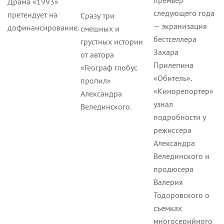
премьер
Драма «1993»
следующего года
претендует на
Сразу три
— экранизация
дофинансирование.
смешных и
бестселлера
грустных истории
Захара
от автора
Прилепина
«Географ глобус
«Обитель».
пропил»
«Кинорепортер»
Александра
узнал
Велединского.
подробности у
режиссера
Александра
Велединского и
продюсера
Валерия
Тодоровского о
съемках
многосерийного