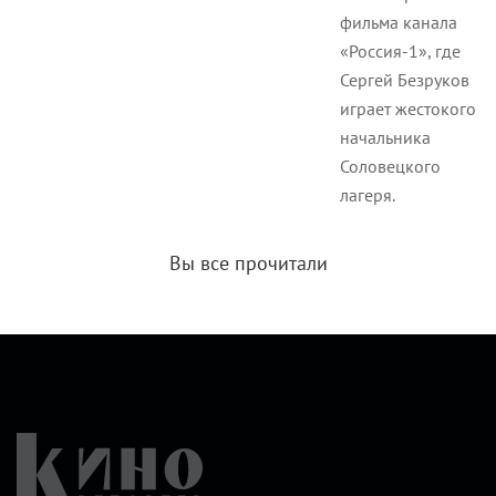
фильма канала
«Россия-1», где
Сергей Безруков
играет жестокого
начальника
Соловецкого
лагеря.
Вы все прочитали