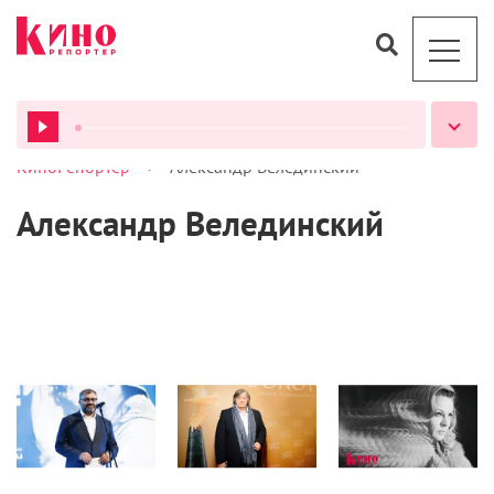
>
КиноРепортер
Александр Велединский
ВСЕ ПОДКАСТЫ
Александр Велединский
Фестивали
Кино
Журнал