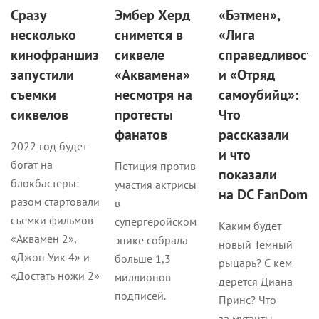
Сразу
Эмбер Херд
«Бэтмен»,
несколько
снимется в
«Лига
кинофраншиз
сиквеле
справедливост
запустили
«Аквамена»
и «Отряд
съемки
несмотря на
самоубийц»:
сиквелов
протесты
Что
фанатов
рассказали
2022 год будет
и что
богат на
Петиция против
показали
блокбастеры:
участия актрисы
на DC FanDome
разом стартовали
в
съемки фильмов
супергеройском
Каким будет
«Аквамен 2»,
эпике собрала
новый Темный
«Джон Уик 4» и
больше 1,3
рыцарь? С кем
«Достать ножи 2»
миллионов
дерется Диана
подписей.
Принс? Что
за мутанты