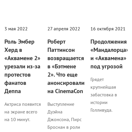
3 мая 2022
27 апреля 2022
16 октября 2021
Роль Эмбер
Роберт
Продолжения
Херд в
Паттинсон
«Мандалорца»
«Аквамене 2»
возвращается
и «Аквамена»
урезали из-за
в «Бэтмене
под угрозой
протестов
2». Что еще
Грядет
фанатов
анонсировали
крупнейшая
Деппа
на CinemaCon
забастовка в
истории
Актриса появится
Выступление
Голливуда.
на экране всего
Дуэйна
на 10 минут.
Джонсона, Пирс
Броснан в роли