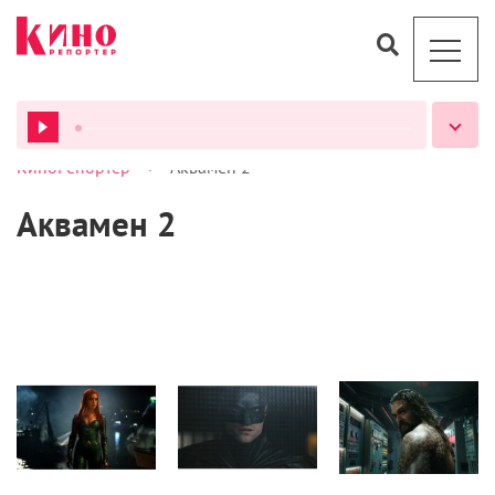
>
КиноРепортер
Аквамен 2
ВСЕ ПОДКАСТЫ
Аквамен 2
Кино
Кино
Кино