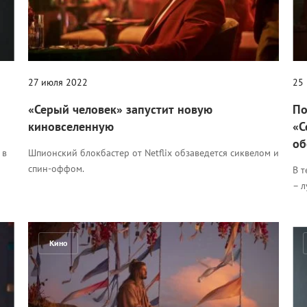
27 июля 2022
25
«Серый человек» запустит новую
По
киновселенную
«С
об
 в
Шпионский блокбастер от Netflix обзаведется сиквелом и
спин-оффом.
В т
– 
Кино