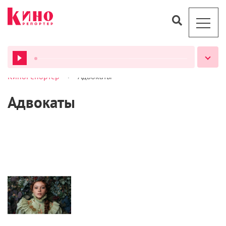
>
КиноРепортер
Адвокаты
ВСЕ ПОДКАСТЫ
Адвокаты
Журнал