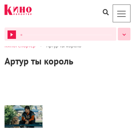
>
КиноРепортер
Артур ты король
ВСЕ ПОДКАСТЫ
Артур ты король
Кино