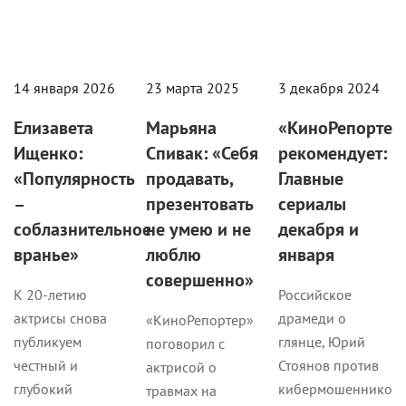
14 января 2026
23 марта 2025
3 декабря 2024
Елизавета
Марьяна
«КиноРепортер
Ищенко:
Спивак: «Себя
рекомендует:
«Популярность
продавать,
Главные
–
презентовать
сериалы
соблазнительное
не умею и не
декабря и
вранье»
люблю
января
совершенно»
К 20-летию
Российское
актрисы снова
драмеди о
«КиноРепортер»
публикуем
глянце, Юрий
поговорил с
честный и
Стоянов против
актрисой о
глубокий
кибермошенников
травмах на