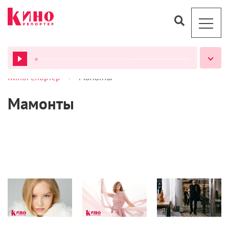
>
КиноРепортер
Мамонты
ВСЕ ПОДКАСТЫ
Мамонты
Интервью
Интервью
Сериалы