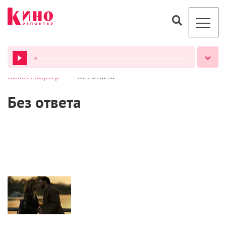
>
КиноРепортер
Без ответа
ВСЕ ПОДКАСТЫ
Без ответа
Кино