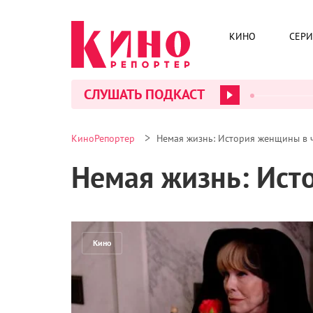
КИНО
СЕР
СЛУШАТЬ ПОДКАСТ
>
КиноРепортер
Немая жизнь: История женщины в 
Немая жизнь: Ист
Кино