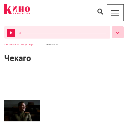
>
КиноРепортер
Чекаго
ВСЕ ПОДКАСТЫ
Чекаго
Кино