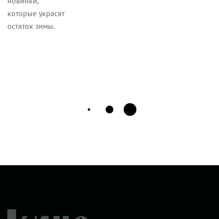
новинки,
которые украсят
остаток зимы.