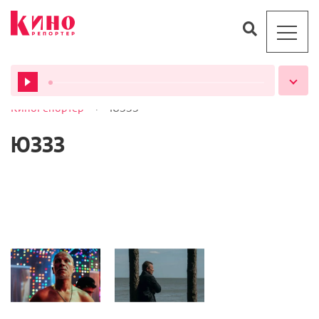
>
КиноРепортер
ЮЗЗЗ
ВСЕ ПОДКАСТЫ
ЮЗЗЗ
Новости
Сериалы