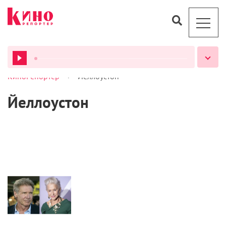
>
КиноРепортер
Йеллоустон
ВСЕ ПОДКАСТЫ
Йеллоустон
Новости