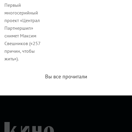
Первый
многосерийный
проект «Централ
Партнершип»
снимет Максим
Свешников («257
причин, чтобы
жить»).
Вы все прочитали