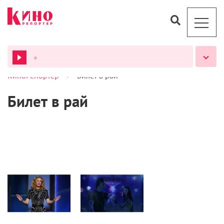
>
КиноРепортер
Билет в рай
ВСЕ ПОДКАСТЫ
Билет в рай
Новости
Кино