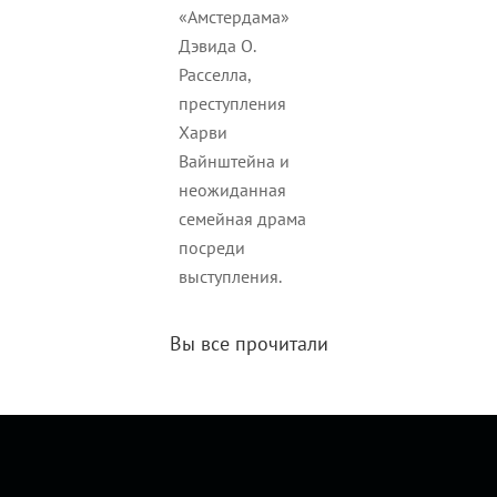
«Амстердама»
Дэвида О.
Расселла,
преступления
Харви
Вайнштейна и
неожиданная
семейная драма
посреди
выступления.
Вы все прочитали