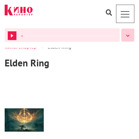
>
КиноРепортер
Elden Ring
ВСЕ ПОДКАСТЫ
Elden Ring
Статьи