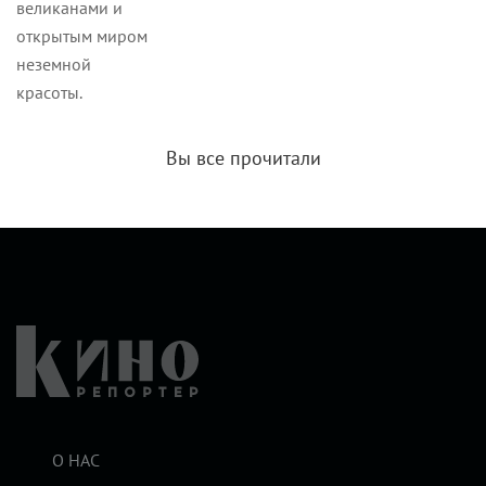
великанами и
открытым миром
неземной
красоты.
Вы все прочитали
О НАС