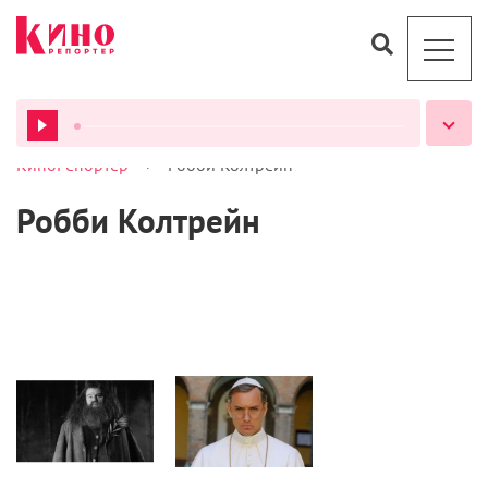
>
КиноРепортер
Робби Колтрейн
ВСЕ ПОДКАСТЫ
Робби Колтрейн
Кино
Кино