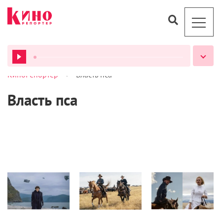
>
КиноРепортер
Власть пса
ВСЕ ПОДКАСТЫ
Власть пса
Кино
Кино
Кино