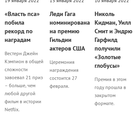
19 января 2022
13 января 2022
10 января 2022
«Власть пса»
Леди Гага
Николь
побила
номинирована
Кидман, Уилл
рекорд по
на премию
Смит и Эндрю
наградам
Гильдии
Гарфилд
актеров США
получили
Вестерн Джейн
«Золотые
Кэмпион в общей
Церемония
глобусы»
сложности
награждения
завоевал 21 приз
состоится 27
Премия в этом
– больше, чем
февраля.
году прошла в
любой другой
закрытом
фильм в истории
формате.
Netflix.
Кино
Кино