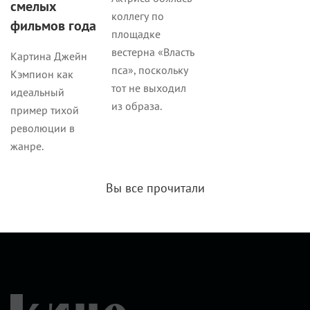
смелых
коллегу по
фильмов года
площадке
вестерна «Власть
Картина Джейн
пса», поскольку
Кэмпион как
тот не выходил
идеальный
из образа.
пример тихой
революции в
жанре.
Вы все прочитали