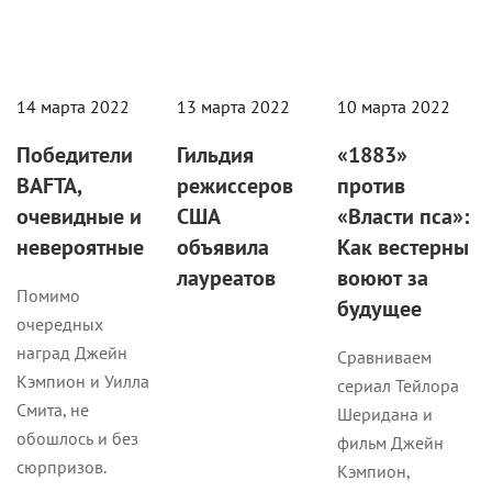
14 марта 2022
13 марта 2022
10 марта 2022
Победители
Гильдия
«1883»
BAFTA,
режиссеров
против
очевидные и
США
«Власти пса»:
невероятные
объявила
Как вестерны
лауреатов
воюют за
Помимо
будущее
очередных
наград Джейн
Сравниваем
Кэмпион и Уилла
сериал Тейлора
Смита, не
Шеридана и
обошлось и без
фильм Джейн
сюрпризов.
Кэмпион,