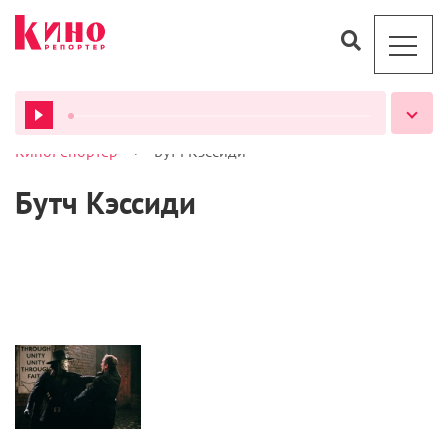
>
КиноРепортер
Бутч Кэссиди
ВСЕ ПОДКАСТЫ
Бутч Кэссиди
Кино