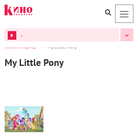
>
КиноРепортер
My Little Pony
ВСЕ ПОДКАСТЫ
My Little Pony
Кино