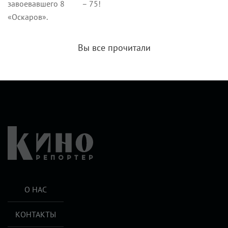
завоевавшего 8
– 75!
«Оскаров».
Вы все прочитали
О НАС
КОНТАКТЫ