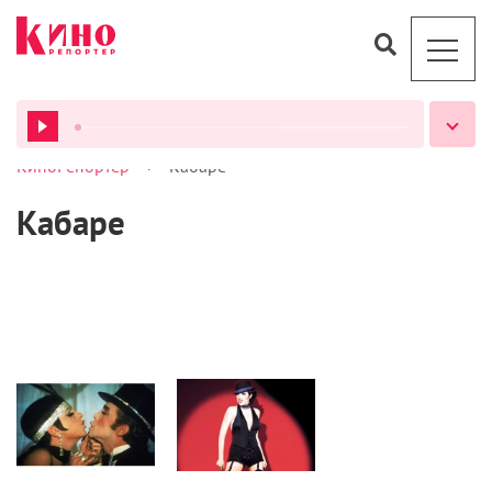
>
КиноРепортер
Кабаре
ВСЕ ПОДКАСТЫ
Кабаре
Кино
Статьи