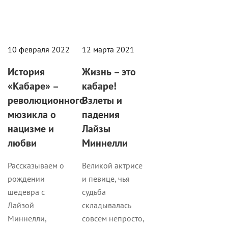
10 февраля 2022
12 марта 2021
История
Жизнь – это
«Кабаре» –
кабаре!
революционного
Взлеты и
мюзикла о
падения
нацизме и
Лайзы
любви
Миннелли
Рассказываем о
Великой актрисе
рождении
и певице, чья
шедевра с
судьба
Лайзой
складывалась
Миннелли,
совсем непросто,