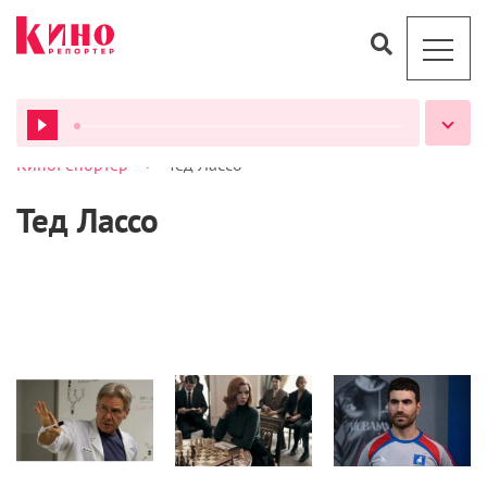
>
КиноРепортер
Тед Лассо
ВСЕ ПОДКАСТЫ
Тед Лассо
Новости
Сериалы
Новости