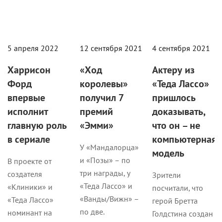
5 апреля 2022
12 сентября 2021
4 сентября 2021
Харрисон
«Ход
Актеру из
Форд
королевы»
«Теда Лассо»
впервые
получил 7
пришлось
исполнит
премий
доказывать,
главную роль
«Эмми»
что он – не
в сериале
компьютерная
У «Мандалорца»
модель
и «Позы» – по
В проекте от
три награды, у
создателя
Зрители
«Теда Лассо» и
«Клиники» и
посчитали, что
«Ванды/Вижн» –
«Теда Лассо»
герой Бретта
по две.
номинант на
Голдстина создан