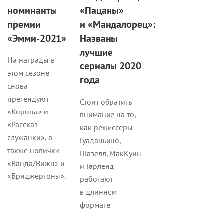
номинанты
«Пацаны»
премии
и «Мандалорец»:
«Эмми-2021»
Названы
лучшие
На награды в
сериалы 2020
этом сезоне
года
снова
претендуют
Стоит обратить
«Корона» и
внимание на то,
«Рассказ
как режиссеры
служанки», а
Гуаданьино,
также новички
Шазелл, МакКуин
«Ванда/Вижн» и
и Гарленд
«Бриджертоны».
работают
в длинном
формате.