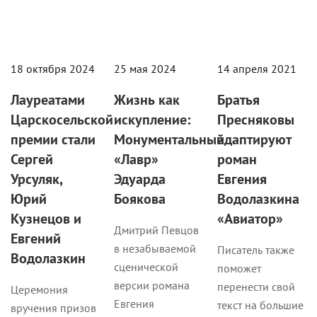
18 октября 2024
25 мая 2024
14 апреля 2021
Лауреатами
Жизнь как
Братья
Царскосельской
искупление:
Пресняковы
премии стали
Монументальный
адаптируют
Сергей
«Лавр»
роман
Урсуляк,
Эдуарда
Евгения
Юрий
Боякова
Водолазкина
Кузнецов и
«Авиатор»
Дмитрий Певцов
Евгений
в незабываемой
Писатель также
Водолазкин
сценической
поможет
версии романа
перенести свой
Церемония
Евгения
текст на большие
вручения призов